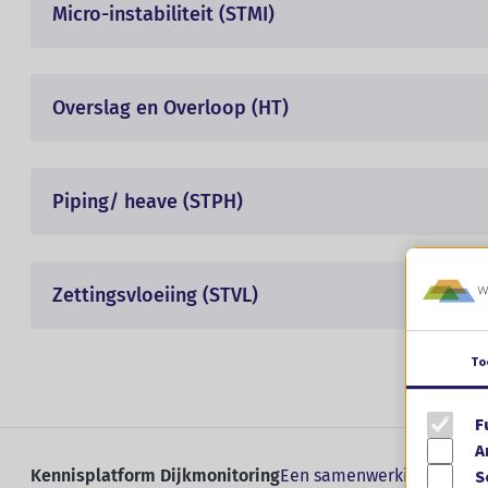
Micro-instabiliteit (STMI)
Overslag en Overloop (HT)
Piping/ heave (STPH)
Zettingsvloeiing (STVL)
To
F
A
Kennisplatform Dijkmonitoring
Een samenwerking van STOW
S