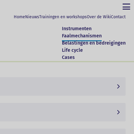
Home
Nieuws
Trainingen en workshops
Over de Wiki
Contact
Instrumenten
Faalmechanismen
 die tot leiden tot bezwijken van dijk. In de
Belastingen en bedreigingen
rumenten gemonitord kunnen worden.
Life cycle
Cases