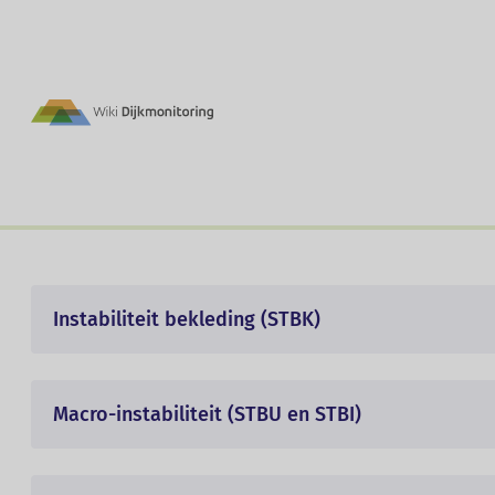
Utilities
Dijkmonitoring | ACC
Main
Faalmechanismen
navigation
Een waterkering kan bezwijken als gevolg van 
wiki-Dijkmonitoring staat een selectie van 
Instabiliteit bekleding (STBK)
Macro-instabiliteit (STBU en STBI)