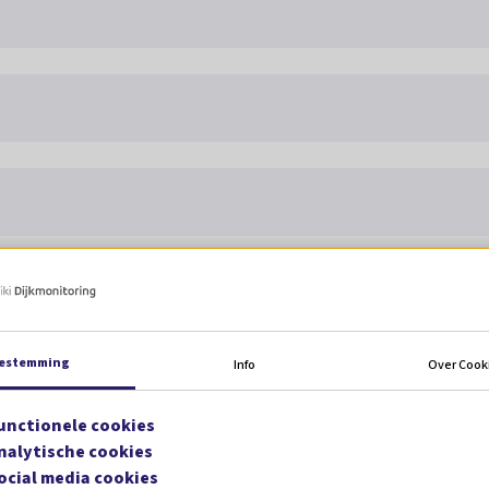
estemming
Info
Over Cook
unctionele cookies
nalytische cookies
A, Deltares, Arcadis, BZ Ingenieurs en Managers en Fugro.
ocial media cookies