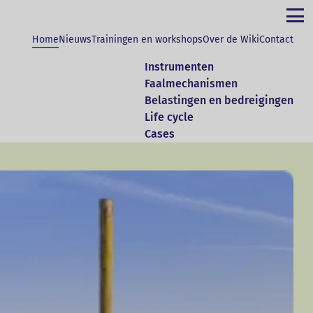
Home
Nieuws
Trainingen en workshops
Over de Wiki
Contact
Instrumenten
an dijkmonitoring voor alle
Faalmechanismen
Belastingen en bedreigingen
Life cycle
g. Mocht u vragen hebben, met ontwikkelde
Cases