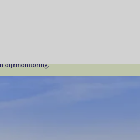
 en ervaring over de toepassing v
jken.
n praktijk aan de slag te gaan met dijkmonitorin
n dijkmonitoring.