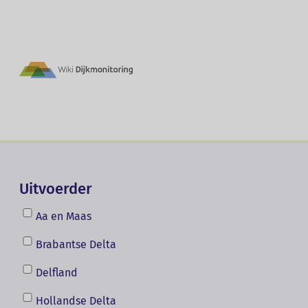
Utilities
Dijkmonitoring | ACC
Main
Cases
navigation
Bij cases worden de ervaringen met Dijkmonit
implementaties van monitoringsnetwerken be
Uitvoerder
Aa en Maas
Brabantse Delta
Delfland
Hollandse Delta