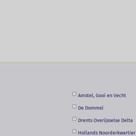
oring van waterschappen toegelicht in story-line
schreven.
Amstel, Gooi en Vecht
De Dommel
Drents Overijsselse Delta
Hollands Noorderkwartier