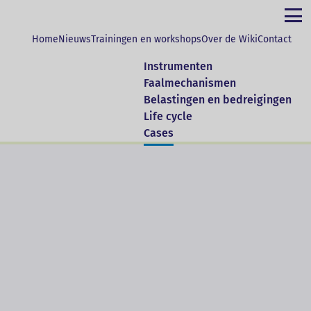
Home
Nieuws
Trainingen en workshops
Over de Wiki
Contact
Instrumenten
Faalmechanismen
s. Daarbij worden toepassingen en
Belastingen en bedreigingen
Life cycle
Cases